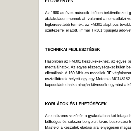
ELŐZMÉNYEK
Az 1980-as évek második felében bekövetkezett g
átalakuláson mennek át, valamint a nemzetközi ve
legkeresettebb termék, az FM301 alaptípus tovább
szintézerrel ellátott, immár TR301 típusjelű adó-ve
TECHNIKAI FEJLESZTÉSEK
Hasonlóan az FM301 készükékekhez, az egyes panel
megtalálhatók. Az egyes részegységeket külön bed
ellenállnak. A 160 MHz-es modellek RF végfokozatát
osztcillátorok helyett egy-egy Motorola MC145152
kapcsolástechnika alapján kövessék egymást a ké
KORLÁTOK ÉS LEHETŐSÉGEK
A szintézeres vezérlés a gyakorlatban két letagadh
költséges és sokszor bonyolult kvarc beszerzési fol
Másfelől a készülék eladási ára lényegesen magas