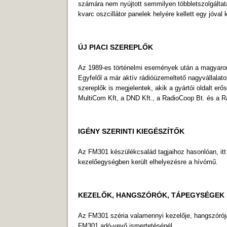
számára nem nyújtott semmilyen többletszolgáltatás
kvarc oszcillátor panelek helyére kellett egy jóva
ÚJ PIACI SZEREPLŐK
Az 1989-es történelmi események után a magyarors
Egyfelől a már aktív rádióüzemeltető nagyvállalat
szereplők is megjelentek, akik a gyártói oldalt er
MultiCom Kft, a DND Kft., a RadioCoop Bt. és a 
IGÉNY SZERINTI KIEGÉSZÍTŐK
Az FM301 készülékcsalád tagjaihoz hasonlóan, itt i
kezelőegységben került elhelyezésre a hí­vómű.
KEZELŐK, HANGSZÓRÓK, TÁPEGYSÉGEK
Az FM301 széria valamennyi kezelője, hangszórója
FM301 adó-vevő ismertetésénél.