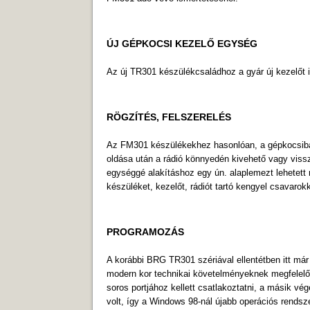
ÚJ GÉPKOCSI KEZELŐ EGYSÉG
Az új TR301 készülékcsaládhoz a gyár új kezelőt 
RÖGZÍTÉS, FELSZERELÉS
Az FM301 készülékekhez hasonlóan, a gépkocsiban 
oldása után a rádió könnyedén kivehető vagy vissza
egységgé alakí­táshoz egy ún. alaplemezt lehetett 
készüléket, kezelőt, rádiót tartó kengyel csavarok
PROGRAMOZÁS
A korábbi BRG TR301 szériával ellentétben itt már
modern kor technikai követelményeknek megfelelő ad
soros portjához kellett csatlakoztatni, a másik v
volt, így a Windows 98-nál újabb operációs rends