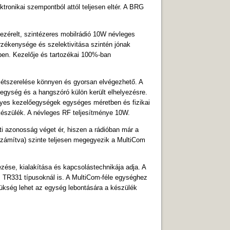
ektronikai szempontból attól teljesen eltér. A BRG
ezérelt, szintézeres mobilrádió 10W névleges
Érzékenysége és szelektivitása szintén jónak
ben. Kezelője és tartozékai 100%-ban
zétszerelése könnyen és gyorsan elvégezhető. A
egység és a hangszóró külön került elhelyezésre.
egyes kezelőegységek egységes méretben és fizikai
 készülék. A névleges RF teljesítménye 10W.
ti azonosság véget ér, hiszen a rádióban már a
leszámítva) szinte teljesen megegyezik a MultiCom
ése, kialakítása és kapcsolástechnikája adja. A
 TR331 típusoknál is. A MultiCom-féle egységhez
ükség lehet az egység lebontására a készülék