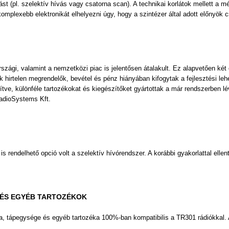
t (pl. szelektív hívás vagy csatorna scan). A technikai korlátok mellett a mé
l komplexebb elektronikát elhelyezni úgy, hogy a szintézer által adott előnyök
zági, valamint a nemzetközi piac is jelentősen átalakult. Ez alapvetően ké
ok hirtelen megrendelők, bevétel és pénz hiányában kifogytak a fejlesztési l
ősítve, különféle tartozékokat és kiegészítőket gyártottak a már rendszerben 
RadioSystems Kft.
s rendelhető opció volt a szelektí­v hí­vórendszer. A korábbi gyakorlattal e
 ÉS EGYÉB TARTOZÉKOK
, tápegysége és egyéb tartozéka 100%-ban kompatibilis a TR301 rádiókkal. A 