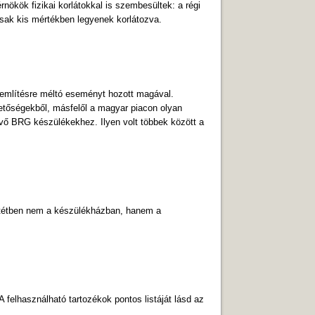
rnökök fizikai korlátokkal is szembesültek: a régi
 csak kis mértékben legyenek korlátozva.
t említésre méltó eseményt hozott magával.
ehetőségekből, másfelől a magyar piacon olyan
lévő BRG készülékekhez. Ilyen volt többek között a
llentétben nem a készülékházban, hanem a
felhasználható tartozékok pontos listáját lásd az