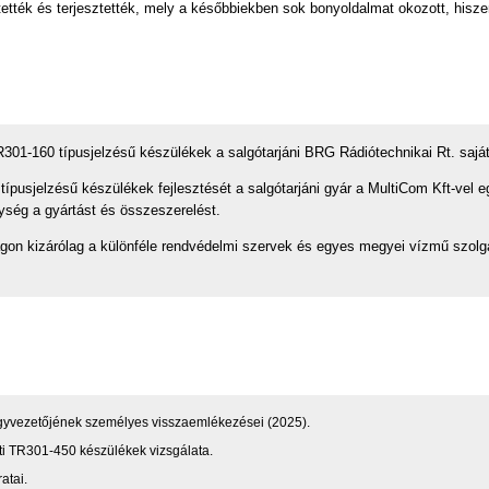
ették és terjesztették, mely a későbbiekben sok bonyoldalmat okozott, hisz
301-160 típusjelzésű készülékek a salgótarjáni BRG Rádiótechnikai Rt. saját f
ípusjelzésű készülékek fejlesztését a salgótarjáni gyár a MultiCom Kft-vel 
gység a gyártást és összeszerelést.
ágon kizárólag a különféle rendvédelmi szervek és egyes megyei vízmű szol
ügyvezetőjének személyes visszaemlékezései (2025).
ti TR301-450 készülékek vizsgálata.
atai.