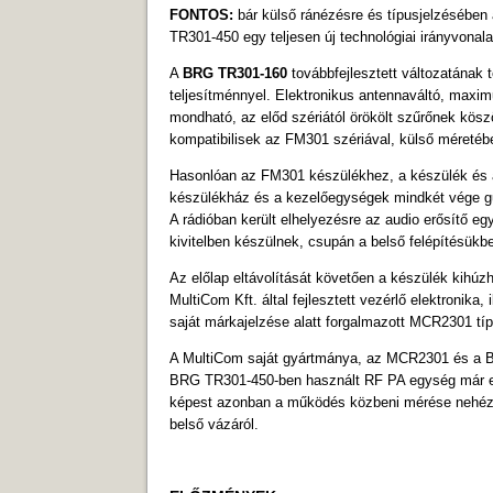
FONTOS:
bár külső ránézésre és típusjelzésében
TR301-450 egy teljesen új technológiai irányvonal
A
BRG TR301-160
továbbfejlesztett változatának
teljesítménnyel. Elektronikus antennaváltó, maxim
mondható, az előd szériától örökölt szűrőnek kö
kompatibilisek az FM301 szériával, külső méretéb
Hasonlóan az FM301 készülékhez, a készülék és a
készülékház és a kezelőegységek mindkét vége gum
A rádióban került elhelyezésre az audio erősítő 
kivitelben készülnek, csupán a belső felépítésük
Az előlap eltávolítását követően a készülék kihúz
MultiCom Kft. által fejlesztett vezérlő elektronik
saját márkajelzése alatt forgalmazott MCR2301 típ
A MultiCom saját gyártmánya, az MCR2301 és a BR
BRG TR301-450-ben használt RF PA egység már egy
képest azonban a működés közbeni mérése nehézke
belső vázáról.