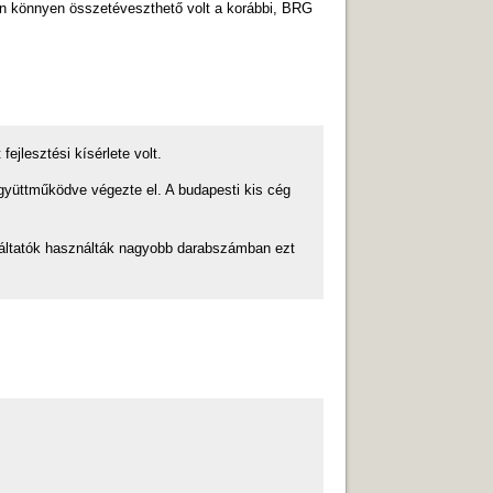
en könnyen összetéveszthető volt a korábbi, BRG
ejlesztési kísérlete volt.
együttműködve végezte el. A budapesti kis cég
gáltatók használták nagyobb darabszámban ezt