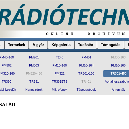
p
Termékek
A gyár
Képgaléria
Tudástár
Támogatás
FM40-160
FM201
TE40
FM401
FM05-163
FM502
FM503
FM10-160
FM10-164
FM10-166
FM320-160
FM320-450
FM321
TR301-160
TR301-450
TR330
TR331
TR331BTS
TR401
Vonalhosszabbít
abil kezelők
Hangszórók
Mikrofonok
Tápegységek
Antennák
CSALÁD