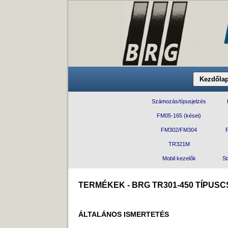
Kezdőla
Számozás/típusjelzés
FM05-165 (kései)
FM302/FM304
TR321M
Mobil kezelők
St
TERMÉKEK - BRG TR301-450 TÍPUS
ÁLTALÁNOS ISMERTETÉS