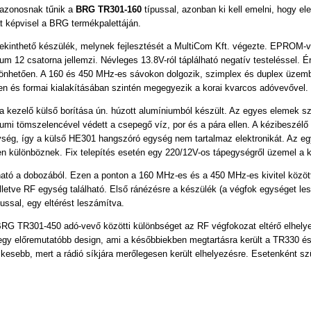
 azonosnak tűnik a
BRG TR301-160
típussal, azonban ki kell emelni, hogy el
at képvisel a BRG termékpalettáján.
 tekinthető készülék, melynek fejlesztését a MultiCom Kft. végezte. EPROM-v
um 12 csatorna jellemzi. Névleges 13.8V-ról táplálható negatív testeléssel. 
szönhetően. A 160 és 450 MHz-es sávokon dolgozik, szimplex és duplex üzem
en és formai kialakításában szintén megegyezik a korai kvarcos adóvevővel.
 kezelő külső borítása ún. húzott alumíniumból készült. Az egyes elemek s
i tömszelencével védett a csepegő víz, por és a pára ellen. A kézibeszélő 
egység, így a külső HE301 hangszóró egység nem tartalmaz elektronikát. Az 
ben különböznek. Fix telepítés esetén egy 220/12V-os tápegységről üzemel a
ható a dobozából. Ezen a ponton a 160 MHz-es és a 450 MHz-es kivitel közöt
a, illetve RF egység található. Első ránézésre a készülék (a végfok egységet 
ussal, egy eltérést leszámítva.
G TR301-450 adó-vevő közötti különbséget az RF végfokozat eltérő elhelyez
 előremutatóbb design, ami a későbbiekben megtartásra került a TR330 és
sebb, mert a rádió síkjára merőlegesen került elhelyezésre. Esetenként sz