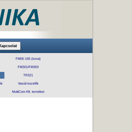
Kapcsolat
FM05-165 (korai)
FM301/FM303
TR321
ók
Vasúti kezelők
MultiCom Kft. termékei