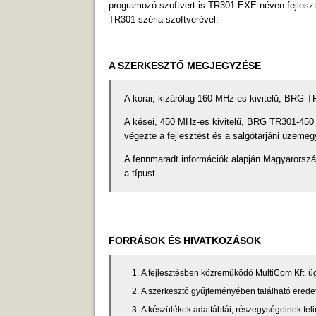
programozó szoftvert is TR301.EXE néven fejleszt
TR301 széria szoftverével.
A SZERKESZTŐ MEGJEGYZÉSE
A korai, kizárólag 160 MHz-es kivitelű, BRG TR
A kései, 450 MHz-es kivitelű, BRG TR301-450 t
végezte a fejlesztést és a salgótarjáni üzeme
A fennmaradt információk alapján Magyarorsz
a típust.
FORRÁSOK ÉS HIVATKOZÁSOK
A fejlesztésben közreműködő MultiCom Kft. 
A szerkesztő gyűjteményében található erede
A készülékek adattáblái, részegységeinek felir