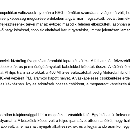
eopolitikai változások nyomán a BRG mérnökei számára is világossá vált, h
rsenyképesség megőrzése érdekében a gyár már megszokott, bevált termékein
fejlesztésének tervei már az évtized második felében elkészültek, azonban 
vő nagy késéssel, több év elteltével került gyártásba, immár jelentősen lemar
ek kizárólag üvegszálas áramköri lapra készültek. A felhasznált félvezető
obozolták és jó minőségű árnyékolt kábelekkel kötötték össze. A különálló m
 Philips tranzisztorokkal, a 450 MHz-es változatokat pedig Motorola hibrid I
 IC-vel vezérelt PLL áramkör kapott helyet. A vázkábelezés csökkentése érd
szülékházban. Így az átkötések hossza csökkent, a megmaradt kábelezés átl
atatlan tulajdonsággal bírt a megcélzott vásárlók felé: Egyfelől az új frekv
yamatra. A készülék képes volt a teljes ipari sávot átfedni anélkül, hogy fiziká
abb volt, a felhasznált nyugati alkatrészeknek és a legyártandó áramköri e