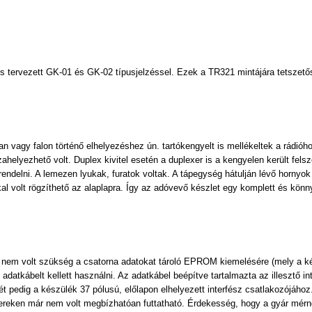
is tervezett GK-01 és GK-02 típusjelzéssel. Ezek a TR321 mintájára tetszető
vagy falon történő elhelyezéshez ún. tartókengyelt is mellékeltek a rádióh
helyezhető volt. Duplex kivitel esetén a duplexer is a kengyelen került fels
rendelni. A lemezen lyukak, furatok voltak. A tápegység hátulján lévő hornyo
kal volt rögzí­thető az alaplapra. Így az adóvevő készlet egy komplett és könn
 nem volt szükség a csatorna adatokat tároló EPROM kiemelésére (mely a kész
atkábelt kellett használni. Az adatkábel beépítve tartalmazta az illesztő in
égét pedig a készülék 37 pólusú, előlapon elhelyezett interfész csatlakozójá
zereken már nem volt megbízhatóan futtatható. Érdekesség, hogy a gyár mérn