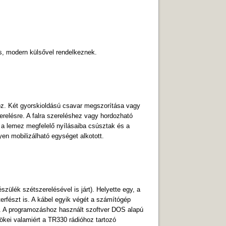
s, modern külsővel rendelkeznek.
oz. Két gyorskioldású csavar megszorí­tása vagy
zerelésre. A falra szereléshez vagy hordozható
k a lemez megfelelő nyí­lásaiba csúsztak és a
yen mobilizálható egységet alkotott.
ülék szétszerelésével is járt). Helyette egy, a
terfészt is. A kábel egyik végét a számítógép
hoz. A programozáshoz használt szoftver DOS alapú
ökei valamiért a TR330 rádióhoz tartozó