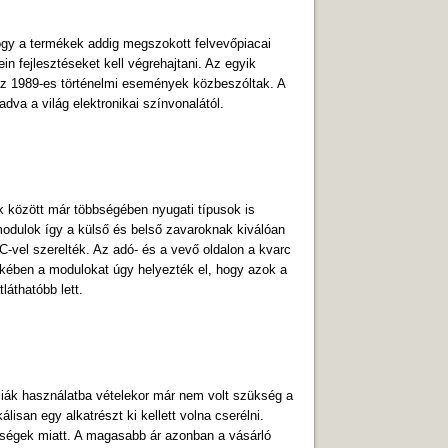
ogy a termékek addig megszokott felvevőpiacai
 fejlesztéseket kell végrehajtani. Az egyik
az 1989-es történelmi események közbeszóltak. A
adva a világ elektronikai színvonalától.
k között már többségében nyugati típusok is
odulok í­gy a külső és belső zavaroknak kiválóan
C-vel szerelték. Az adó- és a vevő oldalon a kvarc
ekében a modulokat úgy helyezték el, hogy azok a
áthatóbb lett.
enciák használatba vételekor már nem volt szükség a
lisan egy alkatrészt ki kellett volna cserélni.
gységek miatt. A magasabb ár azonban a vásárló